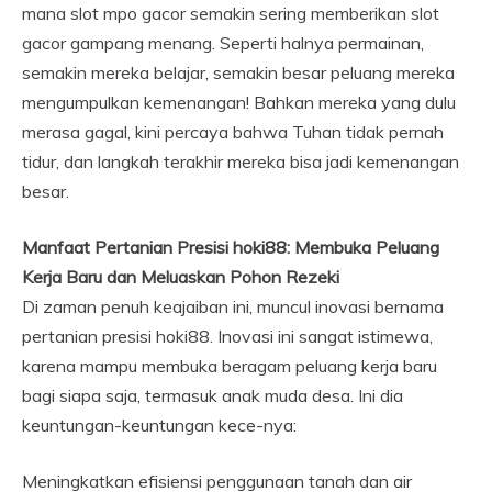
mana slot mpo gacor semakin sering memberikan slot
gacor gampang menang. Seperti halnya permainan,
semakin mereka belajar, semakin besar peluang mereka
mengumpulkan kemenangan! Bahkan mereka yang dulu
merasa gagal, kini percaya bahwa Tuhan tidak pernah
tidur, dan langkah terakhir mereka bisa jadi kemenangan
besar.
Manfaat Pertanian Presisi hoki88: Membuka Peluang
Kerja Baru dan Meluaskan Pohon Rezeki
Di zaman penuh keajaiban ini, muncul inovasi bernama
pertanian presisi hoki88. Inovasi ini sangat istimewa,
karena mampu membuka beragam peluang kerja baru
bagi siapa saja, termasuk anak muda desa. Ini dia
keuntungan-keuntungan kece-nya:
Meningkatkan efisiensi penggunaan tanah dan air