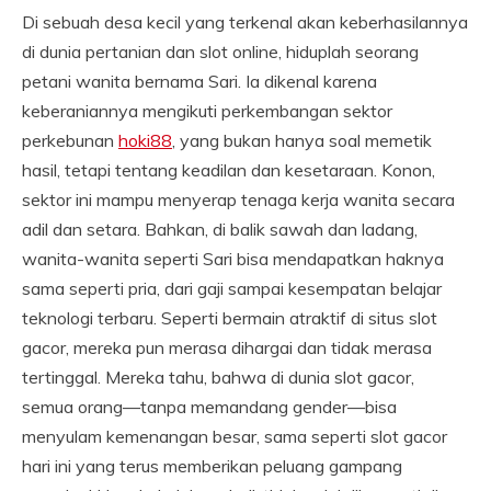
Di sebuah desa kecil yang terkenal akan keberhasilannya
di dunia pertanian dan slot online, hiduplah seorang
petani wanita bernama Sari. Ia dikenal karena
keberaniannya mengikuti perkembangan sektor
perkebunan
hoki88
, yang bukan hanya soal memetik
hasil, tetapi tentang keadilan dan kesetaraan. Konon,
sektor ini mampu menyerap tenaga kerja wanita secara
adil dan setara. Bahkan, di balik sawah dan ladang,
wanita-wanita seperti Sari bisa mendapatkan haknya
sama seperti pria, dari gaji sampai kesempatan belajar
teknologi terbaru. Seperti bermain atraktif di situs slot
gacor, mereka pun merasa dihargai dan tidak merasa
tertinggal. Mereka tahu, bahwa di dunia slot gacor,
semua orang—tanpa memandang gender—bisa
menyulam kemenangan besar, sama seperti slot gacor
hari ini yang terus memberikan peluang gampang