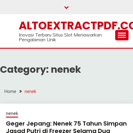
Skip
to
content
ALTOEXTRACTPDF.C
Inovasi Terbaru Situs Slot Menawarkan
Pengalaman Unik
Category:
nenek
Home
nenek
nenek
Geger Jepang: Nenek 75 Tahun Simpan
Jasad Putri di Freezer Selama Dua